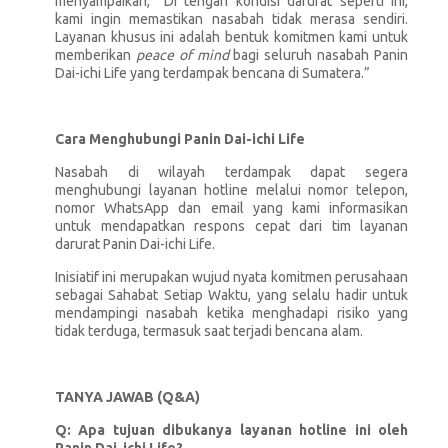
menyampaikan, “Di tengah kondisi darurat seperti ini,
kami ingin memastikan nasabah tidak merasa sendiri.
Layanan khusus ini adalah bentuk komitmen kami untuk
memberikan
peace of mind
bagi seluruh nasabah Panin
Dai-ichi Life yang terdampak bencana di Sumatera.”
Cara Menghubungi Panin Dai-ichi Life
Nasabah di wilayah terdampak dapat segera
menghubungi layanan hotline melalui nomor telepon,
nomor WhatsApp dan email yang kami informasikan
untuk mendapatkan respons cepat dari tim layanan
darurat Panin Dai-ichi Life.
Inisiatif ini merupakan wujud nyata komitmen perusahaan
sebagai Sahabat Setiap Waktu, yang selalu hadir untuk
mendampingi nasabah ketika menghadapi risiko yang
tidak terduga, termasuk saat terjadi bencana alam.
TANYA JAWAB (Q&A)
Q: Apa tujuan dibukanya layanan hotline ini oleh
Panin Dai-ichi Life?