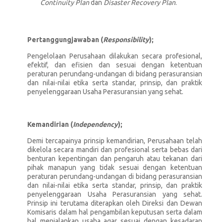
Continuity Plan
dan
Disaster Recovery Plan
.
Pertanggungjawaban (
Responsibility
);
Pengelolaan Perusahaan dilakukan secara profesional,
efektif, dan efisien dan sesuai dengan ketentuan
peraturan perundang-undangan di bidang perasuransian
dan nilai-nilai etika serta standar, prinsip, dan praktik
penyelenggaraan Usaha Perasuransian yang sehat.
Kemandirian (
Independency
);
Demi tercapainya prinsip kemandirian, Perusahaan telah
dikelola secara mandiri dan profesional serta bebas dari
benturan kepentingan dan pengaruh atau tekanan dari
pihak manapun yang tidak sesuai dengan ketentuan
peraturan perundang-undangan di bidang perasuransian
dan nilai-nilai etika serta standar, prinsip, dan praktik
penyelenggaraan Usaha Perasuransian yang sehat.
Prinsip ini terutama diterapkan oleh Direksi dan Dewan
Komisaris dalam hal pengambilan keputusan serta dalam
hal menjalankan usaha agar sesuai dengan kesadaran