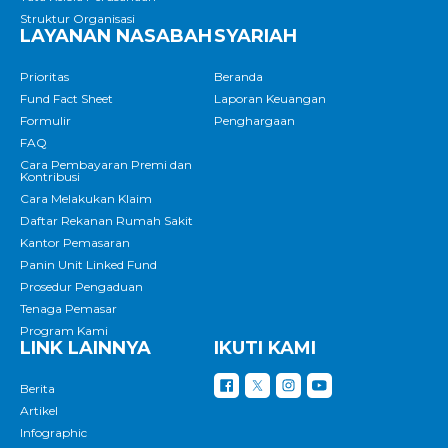
Struktur Organisasi
LAYANAN NASABAH
SYARIAH
Prioritas
Beranda
Fund Fact Sheet
Laporan Keuangan
Formulir
Penghargaan
FAQ
Cara Pembayaran Premi dan
Kontribusi
Cara Melakukan Klaim
Daftar Rekanan Rumah Sakit
Kantor Pemasaran
Panin Unit Linked Fund
Prosedur Pengaduan
Tenaga Pemasar
Program Kami
LINK LAINNYA
IKUTI KAMI
Berita
Artikel
Infographic