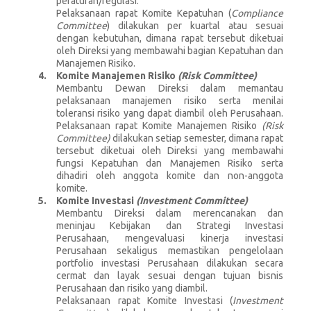
peraturan/regulasi.
Pelaksanaan rapat Komite Kepatuhan (
Compliance
Committee
) dilakukan per kuartal atau sesuai
dengan kebutuhan, dimana rapat tersebut diketuai
oleh Direksi yang membawahi bagian Kepatuhan dan
Manajemen Risiko.
Komite Manajemen Risiko
(Risk Committee)
Membantu Dewan Direksi dalam memantau
pelaksanaan manajemen risiko serta menilai
toleransi risiko yang dapat diambil oleh Perusahaan.
Pelaksanaan rapat Komite Manajemen Risiko
(Risk
Committee)
dilakukan setiap semester, dimana rapat
tersebut diketuai oleh Direksi yang membawahi
fungsi Kepatuhan dan Manajemen Risiko serta
dihadiri oleh anggota komite dan non-anggota
komite.
Komite Investasi
(Investment Committee)
Membantu Direksi dalam merencanakan dan
meninjau Kebijakan dan Strategi Investasi
Perusahaan, mengevaluasi kinerja investasi
Perusahaan sekaligus memastikan pengelolaan
portfolio investasi Perusahaan dilakukan secara
cermat dan layak sesuai dengan tujuan bisnis
Perusahaan dan risiko yang diambil.
Pelaksanaan rapat Komite Investasi (
Investment