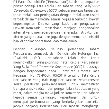
PT Panin Dai-ichi Life (“Perusahaan”) telah menempatkan
prinsip-prinsip Tata Kelola Perusahaan Yang Baik/
Good
Corporate Governance
(
GCG
) sebagai prioritas tinggi dan
terus melakukan peningkatan dengan melakukan usaha
terbaik dalam mematuhi semua regulasi terkait di bawah
kepemimpinan Direksi yang kuat dan pengawasan
Dewan Komisaris. Perusahaan menjaga pengendalian
internal yang memadai dengan menerapkan struktur dan
aturan yang sesuai, dan juga dengan memantau inisiatif
baik di tingkat operasional dan manajemen.
Dengan dukungan seluruh pemegang saham
Perusahaan, termasuk dari Dai-ichi Life Holdings, Inc.
(“Dai-ichi Life”), Perusahaan telah dan terus
meningkatkan prinsip-prinsip Tata Kelola Perusahaan
Yang Baik/
Good Corporate Governance
(
GCG
) khususnya
dengan berpedoman pada Peraturan Otoritas Jasa
Keuangan No. 73/POJK. 05/2016 tentang Tata Kelola
Perusahaan Yang Baik Bagi Perusahaan Perasuransian
serta peraturan pelaksanaannya untuk memastikan
transparansi, keadilan dan pengambilan keputusan yang
tepat, dalam rangka mewujudkan komitmen Perusahaan
kepada semua pemangku kepentingan dan untuk
mencapai pertumbuhan yang berkelanjutan dan nilai
jangka panjang Perusahaan. Perusahaan menghargai