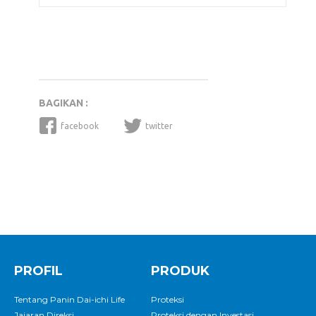
BAGIKAN :
facebook
twitter
PROFIL
PRODUK
Tentang Panin Dai-ichi Life
Proteksi
Jajaran Direksi
Proteksi dengan Investasi