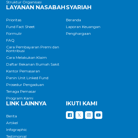
Struktur Organisasi
LAYANAN NASABAH
SYARIAH
Prioritas
Beranda
Fund Fact Sheet
Laporan Keuangan
Formulir
Penghargaan
FAQ
Cara Pembayaran Premi dan
Kontribusi
Cara Melakukan Klaim
Daftar Rekanan Rumah Sakit
Kantor Pemasaran
Panin Unit Linked Fund
Prosedur Pengaduan
Tenaga Pemasar
Program Kami
LINK LAINNYA
IKUTI KAMI
Berita
Artikel
Infographic
Testimonial