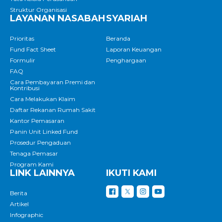
Struktur Organisasi
LAYANAN NASABAH
SYARIAH
Prioritas
Beranda
Fund Fact Sheet
Laporan Keuangan
Formulir
Penghargaan
FAQ
Cara Pembayaran Premi dan
Kontribusi
Cara Melakukan Klaim
Daftar Rekanan Rumah Sakit
Kantor Pemasaran
Panin Unit Linked Fund
Prosedur Pengaduan
Tenaga Pemasar
Program Kami
LINK LAINNYA
IKUTI KAMI
Berita
Artikel
Infographic