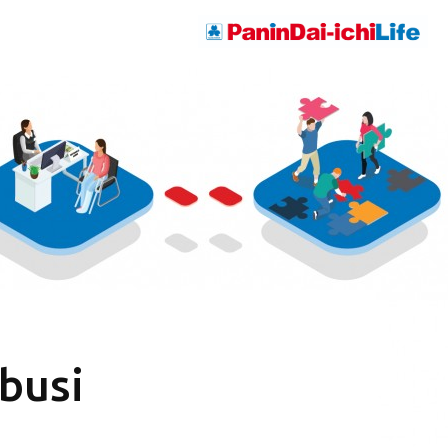
busi
h