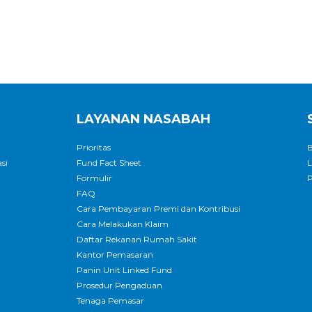
LAYANAN NASABAH
Prioritas
B
si
Fund Fact Sheet
L
Formulir
P
FAQ
Cara Pembayaran Premi dan Kontribusi
Cara Melakukan Klaim
Daftar Rekanan Rumah Sakit
Kantor Pemasaran
Panin Unit Linked Fund
Prosedur Pengaduan
Tenaga Pemasar