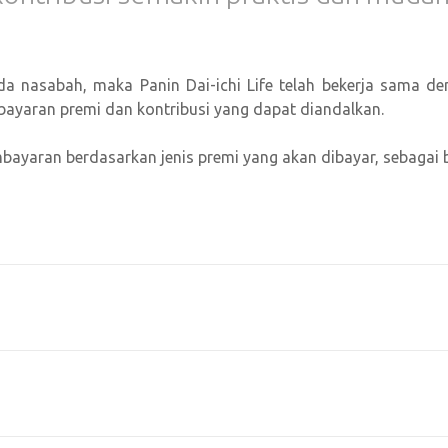
a nasabah, maka Panin Dai-ichi Life telah bekerja sama d
bayaran premi dan kontribusi yang dapat diandalkan.
suransi pendidikan
|
asuransi jiwa syariah
|
jaminan pensiun
yaran berdasarkan jenis premi yang akan dibayar, sebagai be