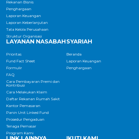
Rekanan Bisnis
Penghargaan
Laporan Keuangan
Laporan Keberlanjutan
Tata Kelola Perusahaan
Struktur Organisasi
LAYANAN NASABAH
SYARIAH
Prioritas
Beranda
Fund Fact Sheet
Laporan Keuangan
Formulir
Penghargaan
FAQ
Cara Pembayaran Premi dan
Kontribusi
Cara Melakukan Klaim
Daftar Rekanan Rumah Sakit
Kantor Pemasaran
Panin Unit Linked Fund
Prosedur Pengaduan
Tenaga Pemasar
Program Kami
LINK LAINNYA
IKUTI KAMI