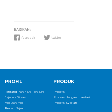
BAGIKAN :
facebook
twitter
PROFIL
PRODUK
Tentang Panin Dai-ichi Life
Proteksi
Jajaran Direksi
Proteksi dengan Investasi
Visi Dan Misi
Proteksi Syariah
Rekam Jejak