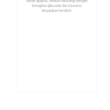
sebab apapun, setelah dikurangi dengan
kewajiban (jika ada) dan Asuransi
dinyatakan berakhir.