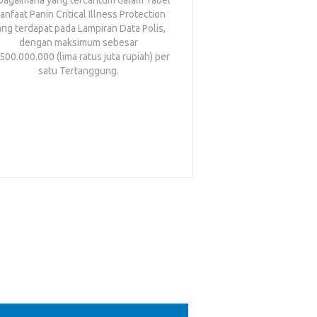
bagaimana yang tercantum dalam Tabel
Pertanggungan, ma
nfaat Panin Critical Illness Protection
membayarkan Uan
ang terdapat pada Lampiran Data Polis,
Manfaat Unit Perawat
dengan maksimum sebesar
Care Unit (ICU) 
500.000.000 (lima ratus juta rupiah) per
tercantum dalam T
satu Tertanggung.
Critical Illness Pr
(dua puluh lima pe
Pertanggungan 
sebesar Rp250.000.
puluh juta rupiah) p