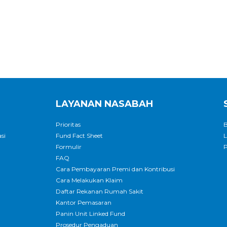
LAYANAN NASABAH
Prioritas
B
si
Fund Fact Sheet
L
Formulir
P
FAQ
Cara Pembayaran Premi dan Kontribusi
Cara Melakukan Klaim
Daftar Rekanan Rumah Sakit
Kantor Pemasaran
Panin Unit Linked Fund
Prosedur Pengaduan