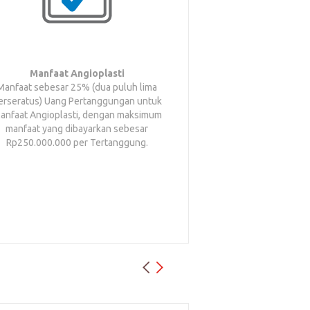
Manfaat Angioplasti
Manfaat Uni
Manfaat sebesar 25% (dua puluh lima
Intensif/Intensiv
erseratus) Uang Pertanggungan untuk
Manfaat sebesar 2
anfaat Angioplasti, dengan maksimum
perseratus) Uang P
manfaat yang dibayarkan sebesar
Manfaat Unit Perawat
Rp250.000.000 per Tertanggung.
Care Unit (ICU),
manfaat yang di
Rp250.000.000 p