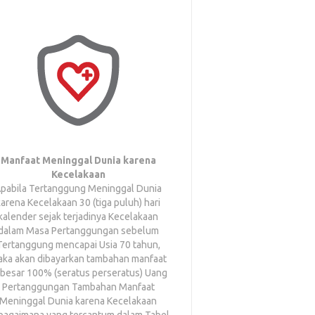
Manfaat Meninggal Dunia karena
Manfaat Uni
Kecelakaan
Intensif/Intensiv
pabila Tertanggung Meninggal Dunia
Apabila Tertanggung
karena Kecelakaan 30 (tiga puluh) hari
di Unit Perawatan In
kalender sejak terjadinya Kecelakaan
Unit (ICU) di Rumah
dalam Masa Pertanggungan sebelum
menerus selama mini
Tertanggung mencapai Usia 70 tahun,
puluh) jam/5 (lima) 
ka akan dibayarkan tambahan manfaat
oleh sebab apa p
besar 100% (seratus perseratus) Uang
Penyakit Kritis 
Pertanggungan Tambahan Manfaat
tercantum dalam T
Meninggal Dunia karena Kecelakaan
Kondisi Penyakit 