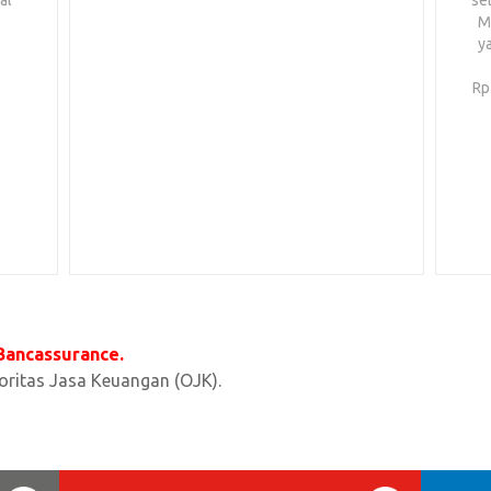
al
se
Ma
y
Rp
 Bancassurance.
toritas Jasa Keuangan (OJK).