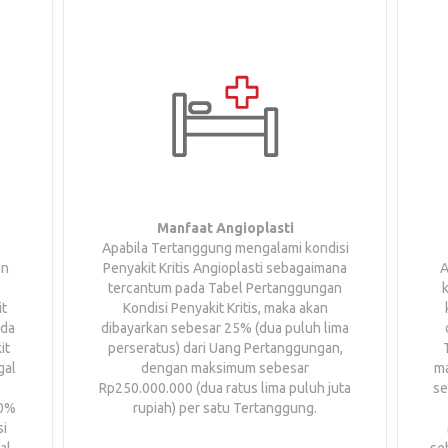
Manfaat Angioplasti
Apabila Tertanggung mengalami kondisi
an
Penyakit Kritis Angioplasti sebagaimana
A
tercantum pada Tabel Pertanggungan
it
Kondisi Penyakit Kritis, maka akan
ada
dibayarkan sebesar 25% (dua puluh lima
it
perseratus) dari Uang Pertanggungan,
gal
dengan maksimum sebesar
ma
Rp250.000.000 (dua ratus lima puluh juta
se
00%
rupiah) per satu Tertanggung.
si