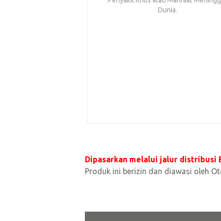
Penyakit Kritis atau Manfaat Meningg
Dunia.
Dipasarkan melalui jalur distribusi
Produk ini berizin dan diawasi oleh O