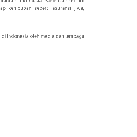
ama di Indonesia. Panin Dai-ichi Life
p kehidupan seperti asuransi jiwa,
ik di Indonesia oleh media dan lembaga