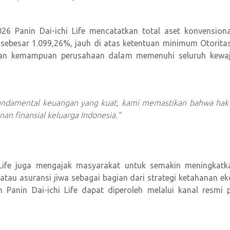
026 Panin Dai-ichi Life mencatatkan total aset konvensiona
C) sebesar 1.099,26%, jauh di atas ketentuan minimum Otorit
an kemampuan perusahaan dalam memenuhi seluruh kewaj
ndamental keuangan yang kuat, kami memastikan bahwa hak n
an finansial keluarga Indonesia.”
hi Life juga mengajak masyarakat untuk semakin meningka
tau asuransi jiwa sebagai bagian dari strategi ketahanan ek
n Panin Dai-ichi Life dapat diperoleh melalui kanal resm