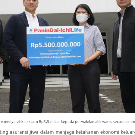
Life menyerahkan klaim Rp5,5 miliar kepada perwakilan ahli waris secara simb
nting asuransi jiwa dalam menjaga ketahanan ekonomi kelua