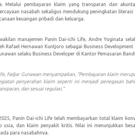
ga. Melalui pembayaran klaim yang transparan dan akuntab
cayaan nasabah sekaligus mendukung peningkatan literasi 
canaan keuangan pribadi dan keluarga.
wakilan manajemen Panin Dai-ichi Life, Andre Yoginata se
h Rafael Hernawan Kuntjoro sebagai Business Development Di
Gunawan selaku Business Developer di Kantor Pemasaran Band
i Life, Fadjar Gunawan menyampaikan, “Pembayaran klaim meru
egiatan penyerahan klaim seperti ini menjadi penegasan bahw
ansparan, dan sesuai regulasi.”
25, Panin Dai-ichi Life telah membayarkan total klaim konv
up usia, dan klaim penyakit kritis. Nilai ini menunjukkan b
pada para nasabahnya.