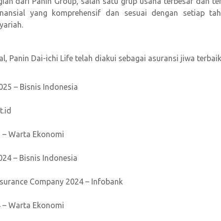
ian dari Panin Group, salah satu grup usaha terbesar dan tern
inansial yang komprehensif dan sesuai dengan setiap taha
yariah.
 Panin Dai-ichi Life telah diakui sebagai asuransi jiwa terba
25 – Bisnis Indonesia
t.id
25 – Warta Ekonomi
24 – Bisnis Indonesia
Insurance Company 2024 – Infobank
24 – Warta Ekonomi