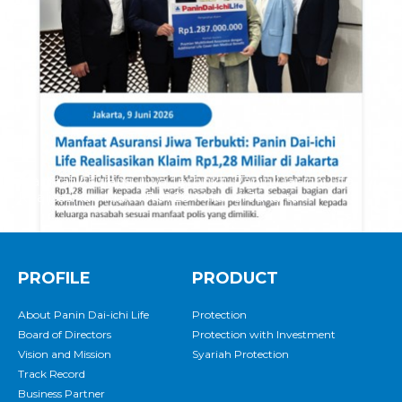
Manfaat Asuransi Jiwa Terbukti: Panin Dai-ichi Life
Realisasikan Klaim Rp1,28 Miliar di Jakarta
PROFILE
PRODUCT
About Panin Dai-ichi Life
Protection
Board of Directors
Protection with Investment
Vision and Mission
Syariah Protection
Track Record
Business Partner