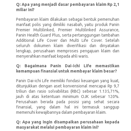
Q: Apa yang menjadi dasar pembayaran klaim Rp 2,1
miliar ini?
Pembayaran klaim dilakukan sebagai bentuk pemenuhan
manfaat polis yang dimiliki nasabah, yaitu produk Panin
Premier Multilinked, Premier Multilinked Assurance,
Panin Health Guard Plus, serta pertanggungan tambahan
Additional Life Cover dan Multi Life Cover. Setelah
seluruh dokumen klaim diverifikasi dan dinyatakan
lengkap, perusahaan memproses pengajuan klaim dan
menyerahkan manfaat kepada ahli waris.
Q: Bagaimana Panin Dai-ichi Life memastikan
kemampuan finansial untuk membayar klaim besar?
Panin Dai-ichi Life memiliki fondasi keuangan yang kuat,
ditunjukkan dengan aset konvensional mencapai Rp 9,7
triliun dan rasio solvabilitas (RBC) sebesar 1.135,71%,
jauh di atas ketentuan minimum OJK sebesar 120%.
Perusahaan berada pada posisi yang sehat secara
finansial, yang dalam hal ini termasuk sanggup
memenuhi kewajibannya dalam pembayaran klaim.
Q: Apa yang ingin disampaikan perusahaan kepada
masyarakat melalui pembayaran klaim ini?